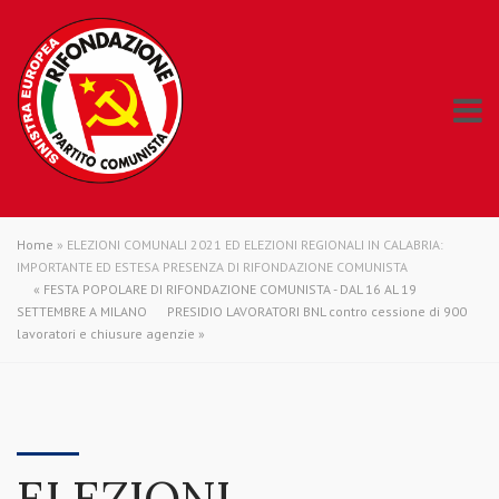
Home
»
ELEZIONI COMUNALI 2021 ED ELEZIONI REGIONALI IN CALABRIA:
IMPORTANTE ED ESTESA PRESENZA DI RIFONDAZIONE COMUNISTA
«
FESTA POPOLARE DI RIFONDAZIONE COMUNISTA - DAL 16 AL 19
SETTEMBRE A MILANO
PRESIDIO LAVORATORI BNL contro cessione di 900
lavoratori e chiusure agenzie
»