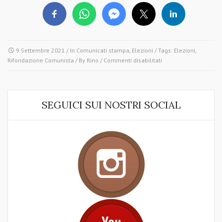
9 Settembre 2021
/ In
Comunicati stampa
,
Elezioni
/ Tags:
Elezioni
,
su
Rifondazione Comunista
/ By
Rino
/
Commenti disabilitati
ELEZIONI
COMUNALI
2021
ED
SEGUICI SUI NOSTRI SOCIAL
ELEZIONI
REGIONALI
IN
CALABRIA:
IMPORTANTE
ED
ESTESA
PRESENZA
DI
RIFONDAZIONE
COMUNISTA