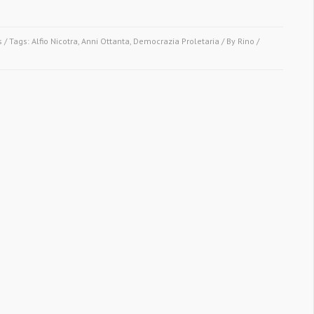
s
/ Tags:
Alfio Nicotra
,
Anni Ottanta
,
Democrazia Proletaria
/ By
Rino
/