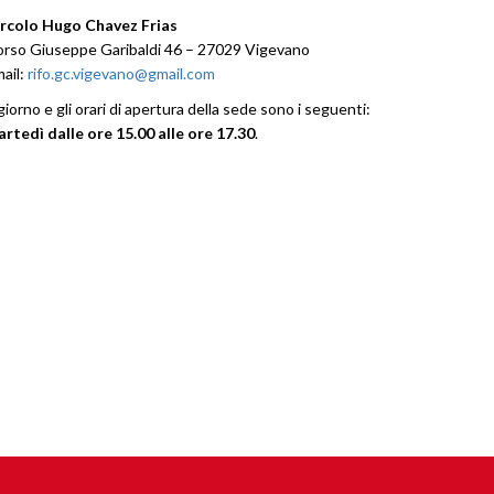
rcolo Hugo Chavez Frias
rso Giuseppe Garibaldi 46 – 27029 Vigevano
ail:
rifo.gc.vigevano@gmail.com
 giorno e gli orari di apertura della sede sono i seguenti:
rtedì dalle ore 15.00 alle ore 17.30
.