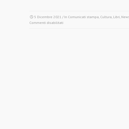
5 Dicembre 2021
/ In
Comunicati stampa
,
Cultura
,
Libri
,
New
su
Commenti disabilitati
L’AGILE
MANGUSTA.
DEMOCRAZIA
PROLETARIA
E
GLI
ANNI
OTTANTA