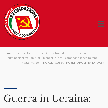
Home
»
Guerra in Ucraina: per i Rom la tragedia nella tragedia.
Discriminazioni tra i profughi “bianchi” e “neri”. Campagna raccolta fondi
«
Otto marzo
NO ALLA GUERRA MOBILITIAMOCI PER LA PACE
»
Guerra in Ucraina: