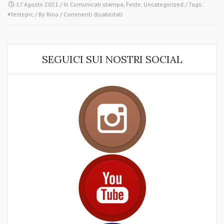
17 Agosto 2021
/ In
Comunicati stampa
,
Feste
,
Uncategorized
/ Tags:
su
#festeprc
/ By
Rino
/
Commenti disabilitati
TORNA
LA
FESTA
POPOLARE
SEGUICI SUI NOSTRI SOCIAL
DI
RIFONDAZIONE
COMUNISTA
MILANO!