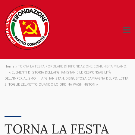
Home
»
TORNA LA FESTA POPOLARE DI RIFONDAZIONE COMUNISTA MILANO!
«
ELEMENTI DI STORIA DELL'AFGHANISTAN E LE RESPONSABILITÀ
DELL'IMPERIALISMO
AFGHANISTAN, DISGUSTOSA CAMPAGNA DEL PD. LETTA
SI TOGLIE L’ELMETTO QUANDO LO ORDINA WASHINGTON
»
TORNA LA FESTA