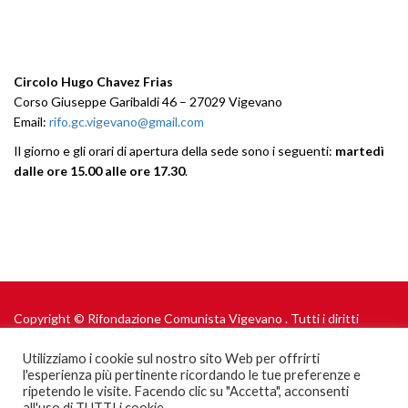
CONTATTI
Circolo Hugo Chavez Frias
Corso Giuseppe Garibaldi 46 – 27029 Vigevano
Email:
rifo.gc.vigevano@gmail.com
Il giorno e gli orari di apertura della sede sono i seguenti:
martedì
dalle ore 15.00 alle ore 17.30
.
Copyright © Rifondazione Comunista Vigevano . Tutti i diritti
riservati.
Politica sui cookie
Utilizziamo i cookie sul nostro sito Web per offrirti
e
Informativa sulla Privacy
l'esperienza più pertinente ricordando le tue preferenze e
ripetendo le visite. Facendo clic su "Accetta", acconsenti
all'uso di TUTTI i cookie.